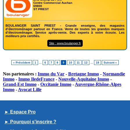
Centre Commercial Auchan
69800
ST PRIEST
BOULANGER SAINT PRIEST - Grande enseigne, des magasins
d'électroménager partout en France. Vente de toutes les grandes marques
d'électroménager. Service après-vente. Des experts à votre écoute. Les
meilleurs prix certifiés.
Site : www.boulanger.fr
« Précédent
1
…
6
7
8
9
10
11
12
…
18
Suivant »
Nos partenaires :
Immo du Var
-
Bretagne Immo
-
Normandie
Immo
-
Immo IledeFrance
-
Nouvelle-Aquitaine Immo
-
Grand-Est Immo
-
Occitanie Immo
-
Auvergne-Rhône-Alpes
Immo
-
Avocat Lille
► Espace Pro
► Pourquoi s'inscrire ?