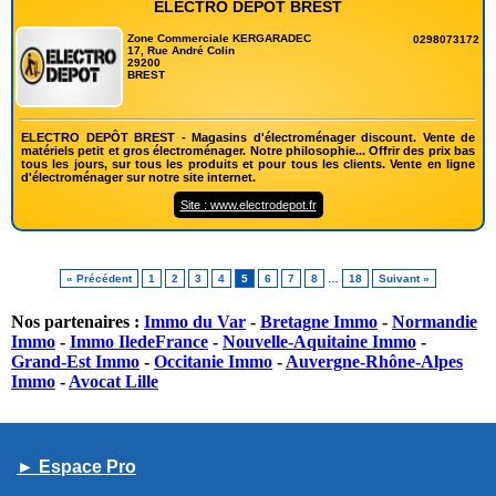
ELECTRO DEPÔT BREST
Zone Commerciale KERGARADEC
0298073172
17, Rue André Colin
29200
BREST
ELECTRO DEPÔT BREST - Magasins d'électroménager discount. Vente de
matériels petit et gros électroménager. Notre philosophie... Offrir des prix bas
tous les jours, sur tous les produits et pour tous les clients. Vente en ligne
d'électroménager sur notre site internet.
Site : www.electrodepot.fr
« Précédent
1
2
3
4
5
6
7
8
…
18
Suivant »
Nos partenaires :
Immo du Var
-
Bretagne Immo
-
Normandie
Immo
-
Immo IledeFrance
-
Nouvelle-Aquitaine Immo
-
Grand-Est Immo
-
Occitanie Immo
-
Auvergne-Rhône-Alpes
Immo
-
Avocat Lille
► Espace Pro