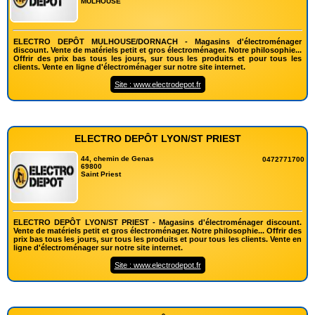
MULHOUSE
ELECTRO DEPÔT MULHOUSE/DORNACH - Magasins d'électroménager
discount. Vente de matériels petit et gros électroménager. Notre philosophie...
Offrir des prix bas tous les jours, sur tous les produits et pour tous les
clients. Vente en ligne d'électroménager sur notre site internet.
Site : www.electrodepot.fr
ELECTRO DEPÔT LYON/ST PRIEST
44, chemin de Genas
0472771700
69800
Saint Priest
ELECTRO DEPÔT LYON/ST PRIEST - Magasins d'électroménager discount.
Vente de matériels petit et gros électroménager. Notre philosophie... Offrir des
prix bas tous les jours, sur tous les produits et pour tous les clients. Vente en
ligne d'électroménager sur notre site internet.
Site : www.electrodepot.fr