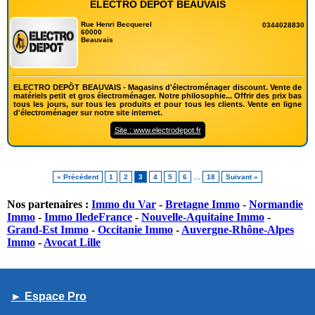
ELECTRO DEPÔT BEAUVAIS
Rue Henri Becquerel
0344028830
60000
Beauvais
ELECTRO DEPÔT BEAUVAIS - Magasins d'électroménager discount. Vente de
matériels petit et gros électroménager. Notre philosophie... Offrir des prix bas
tous les jours, sur tous les produits et pour tous les clients. Vente en ligne
d'électroménager sur notre site internet.
Site : www.electrodepot.fr
« Précédent
1
2
3
4
5
6
…
18
Suivant »
Nos partenaires :
Immo du Var
-
Bretagne Immo
-
Normandie
Immo
-
Immo IledeFrance
-
Nouvelle-Aquitaine Immo
-
Grand-Est Immo
-
Occitanie Immo
-
Auvergne-Rhône-Alpes
Immo
-
Avocat Lille
► Espace Pro