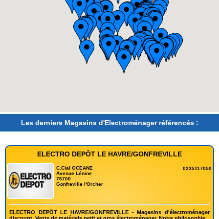
Les derniers Magasins d'Electroménager référencés :
ELECTRO DEPÔT LE HAVRE/GONFREVILLE
C.Cial OCEANE
0235117050
Avenue Lénine
76700
Gonfreville l'Orcher
ELECTRO DEPÔT LE HAVRE/GONFREVILLE - Magasins d'électroménager
discount. Vente de matériels petit et gros électroménager. Notre philosophie...