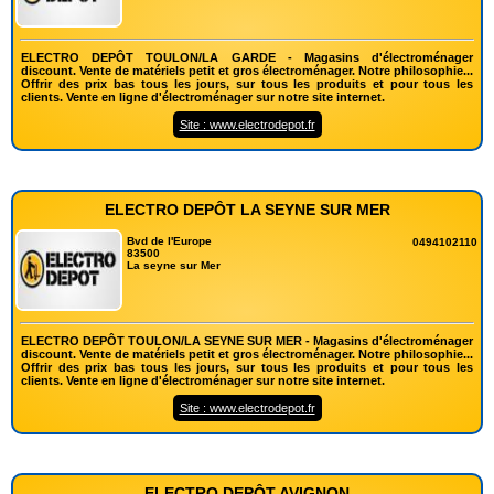
ELECTRO DEPÔT TOULON/LA GARDE - Magasins d'électroménager
discount. Vente de matériels petit et gros électroménager. Notre philosophie...
Offrir des prix bas tous les jours, sur tous les produits et pour tous les
clients. Vente en ligne d'électroménager sur notre site internet.
Site : www.electrodepot.fr
ELECTRO DEPÔT LA SEYNE SUR MER
Bvd de l'Europe
0494102110
83500
La seyne sur Mer
ELECTRO DEPÔT TOULON/LA SEYNE SUR MER - Magasins d'électroménager
discount. Vente de matériels petit et gros électroménager. Notre philosophie...
Offrir des prix bas tous les jours, sur tous les produits et pour tous les
clients. Vente en ligne d'électroménager sur notre site internet.
Site : www.electrodepot.fr
ELECTRO DEPÔT AVIGNON