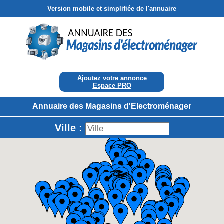
Version mobile et simplifiée de l'annuaire
Ajoutez votre annonce
Espace PRO
Annuaire des Magasins d'Electroménager
Ville :