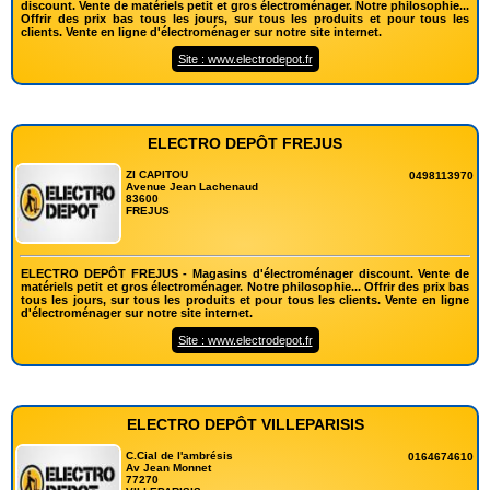
discount. Vente de matériels petit et gros électroménager. Notre philosophie...
Offrir des prix bas tous les jours, sur tous les produits et pour tous les
clients. Vente en ligne d'électroménager sur notre site internet.
Site : www.electrodepot.fr
ELECTRO DEPÔT FREJUS
ZI CAPITOU
0498113970
Avenue Jean Lachenaud
83600
FREJUS
ELECTRO DEPÔT FREJUS - Magasins d'électroménager discount. Vente de
matériels petit et gros électroménager. Notre philosophie... Offrir des prix bas
tous les jours, sur tous les produits et pour tous les clients. Vente en ligne
d'électroménager sur notre site internet.
Site : www.electrodepot.fr
ELECTRO DEPÔT VILLEPARISIS
C.Cial de l'ambrésis
0164674610
Av Jean Monnet
77270