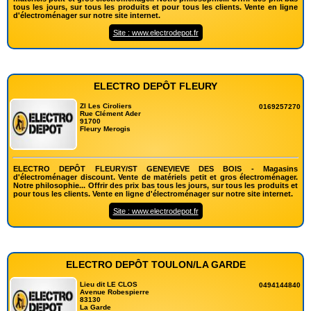
tous les jours, sur tous les produits et pour tous les clients. Vente en ligne
d'électroménager sur notre site internet.
Site : www.electrodepot.fr
ELECTRO DEPÔT FLEURY
ZI Les Ciroliers
0169257270
Rue Clément Ader
91700
Fleury Merogis
ELECTRO DEPÔT FLEURY/ST GENEVIEVE DES BOIS - Magasins
d'électroménager discount. Vente de matériels petit et gros électroménager.
Notre philosophie... Offrir des prix bas tous les jours, sur tous les produits et
pour tous les clients. Vente en ligne d'électroménager sur notre site internet.
Site : www.electrodepot.fr
ELECTRO DEPÔT TOULON/LA GARDE
Lieu dit LE CLOS
0494144840
Avenue Robespierre
83130
La Garde