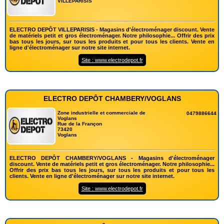
VILLEPARISIS
ELECTRO DEPÔT VILLEPARISIS - Magasins d'électroménager discount. Vente
de matériels petit et gros électroménager. Notre philosophie... Offrir des prix
bas tous les jours, sur tous les produits et pour tous les clients. Vente en
ligne d'électroménager sur notre site internet.
Site : www.electrodepot.fr
ELECTRO DEPÔT CHAMBERY/VOGLANS
Zone industrielle et commerciale de
0479886644
Voglans
Rue de la Françon
73420
Voglans
ELECTRO DEPÔT CHAMBERY/VOGLANS - Magasins d'électroménager
discount. Vente de matériels petit et gros électroménager. Notre philosophie...
Offrir des prix bas tous les jours, sur tous les produits et pour tous les
clients. Vente en ligne d'électroménager sur notre site internet.
Site : www.electrodepot.fr